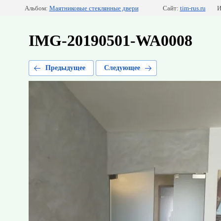
Альбом:
Маятниковые стеклянные двери
Сайт:
tim-rus.ru
И
IMG-20190501-WA0008
Предыдущее
Следующее