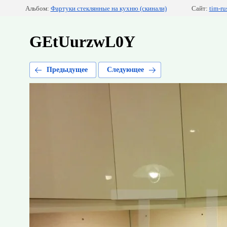
Альбом:
Фартуки стеклянные на кухню (скинали)
Сайт:
tim-ru
GEtUurzwL0Y
Предыдущее
Следующее